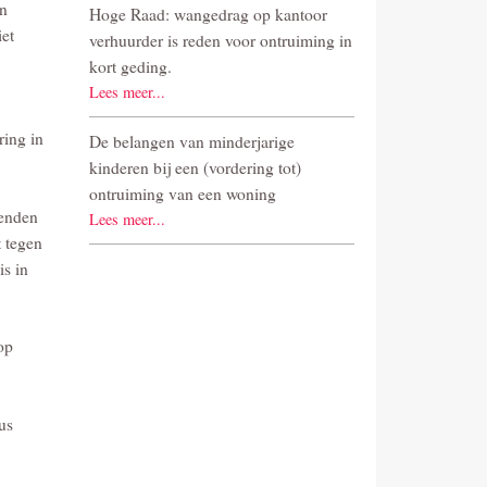
un
Hoge Raad: wangedrag op kantoor
iet
verhuurder is reden voor ontruiming in
kort geding.
Lees meer...
ring in
De belangen van minderjarige
kinderen bij een (vordering tot)
ontruiming van een woning
ienden
Lees meer...
t tegen
is in
op
us