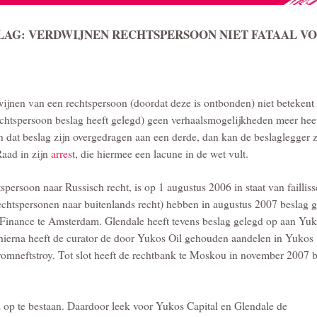
AG: VERDWIJNEN RECHTSPERSOON NIET FATAAL V
ijnen van een rechtspersoon (doordat deze is ontbonden) niet betekent 
echtspersoon beslag heeft gelegd) geen verhaalsmogelijkheden meer heef
 dat beslag zijn overgedragen aan een derde, dan kan de beslaglegger z
Raad in zijn
arrest
, die hiermee een lacune in de wet vult.
tspersoon naar Russisch recht, is op 1 augustus 2006 in staat van faillis
echtspersonen naar buitenlands recht) hebben in augustus 2007 beslag 
inance te Amsterdam. Glendale heeft tevens beslag gelegd op aan Yuk
hierna heeft de curator de door Yukos Oil gehouden aandelen in Yukos
mneftstroy. Tot slot heeft de rechtbank te Moskou in november 2007 be
l op te bestaan. Daardoor leek voor Yukos Capital en Glendale de