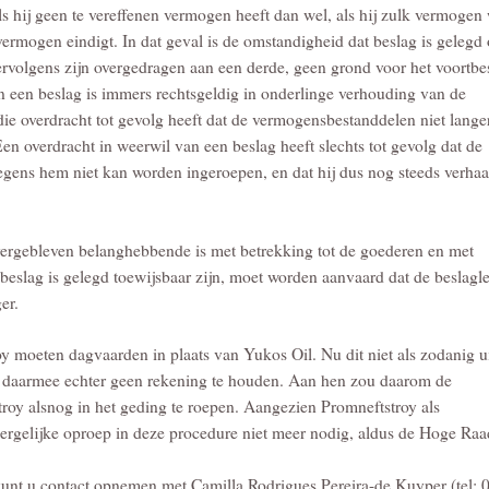
s hij geen te vereffenen vermogen heeft dan wel, als hij zulk vermogen
 vermogen eindigt. In dat geval is de omstandigheid dat beslag is gelegd
rvolgens zijn overgedragen aan een derde, geen grond voor het voortbe
n een beslag is immers rechtsgeldig in onderlinge verhouding van de
die overdracht tot gevolg heeft dat de vermogensbestanddelen niet lange
n overdracht in weerwil van een beslag heeft slechts tot gevolg dat de
egens hem niet kan worden ingeroepen, en dat hij dus nog steeds verhaa
vergebleven belanghebbende is met betrekking tot de goederen en met
beslag is gelegd toewijsbaar zijn, moet worden aanvaard dat de beslagl
er.
 moeten dagvaarden in plaats van Yukos Oil. Nu dit niet als zodanig u
zijn daarmee echter geen rekening te houden. Aan hen zou daarom de
y alsnog in het geding te roepen. Aangezien Promneftstroy als
 dergelijke oproep in deze procedure niet meer nodig, aldus de Hoge Raa
kunt u contact opnemen met Camilla Rodrigues Pereira-de Kuyper (tel: 