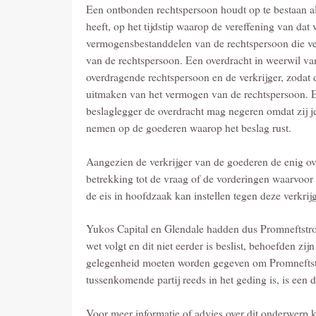
Een ontbonden rechtspersoon houdt op te bestaan al
heeft, op het tijdstip waarop de vereffening van dat
vermogensbestanddelen van de rechtspersoon die ve
van de rechtspersoon. Een overdracht in weerwil va
overdragende rechtspersoon en de verkrijger, zodat 
uitmaken van het vermogen van de rechtspersoon. Ee
beslaglegger de overdracht mag negeren omdat zij j
nemen op de goederen waarop het beslag rust.
Aangezien de verkrijger van de goederen de enig o
betrekking tot de vraag of de vorderingen waarvoor 
de eis in hoofdzaak kan instellen tegen deze verkrijg
Yukos Capital en Glendale hadden dus Promneftstroy
wet volgt en dit niet eerder is beslist, behoefden 
gelegenheid moeten worden gegeven om Promneftstro
tussenkomende partij reeds in het geding is, is een
Voor meer informatie of advies over dit onderwerp 