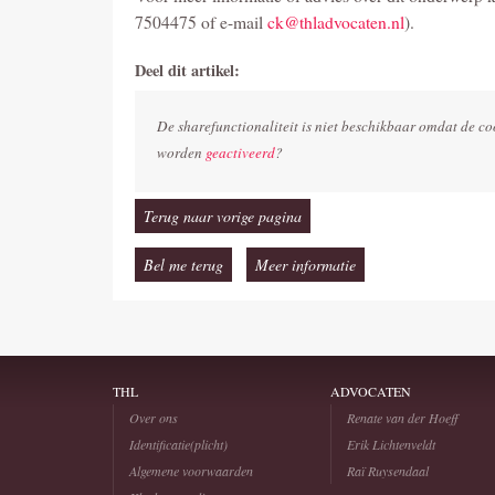
7504475 of e-mail
ck@thladvocaten.nl
).
Deel dit artikel:
De sharefunctionaliteit is niet beschikbaar omdat de co
worden
geactiveerd
?
Terug naar vorige pagina
Bel me terug
Meer informatie
THL
ADVOCATEN
Over ons
Renate van der Hoeff
Identificatie(plicht)
Erik Lichtenveldt
Algemene voorwaarden
Raï Ruysendaal