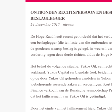
ONTBONDEN RECHTSPERSOON EN BESL
BESLAGLEGGER
24 december 2015 - nieuws
De Hoge Raad heeft recent geoordeeld dat het verdw
een beslaglegger (die ten laste van die ontbonden r
de goederen waarop beslag is gelegd, in weerwil van
vordering tegen deze derde richten, aldus de Hoge 
Het betrof de volgende situatie. Yukos Oil, een rech
verklaard. Yukos Capital en Glendale (ook beiden r
op de door Yukos Oil gehouden aandelen in Yukos F
toebehorende roerende zaken en vorderingen. Kort 
Finance verkocht aan de Russische vennootschap Pro
dat het faillissement van Yukos Oil is geëindigd.
Door het einde van het faillissement hield Yukos Oi