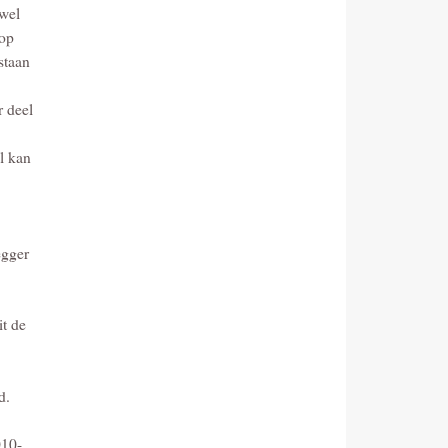
 wel
 op
staan
r deel
l kan
egger
it de
d.
010-