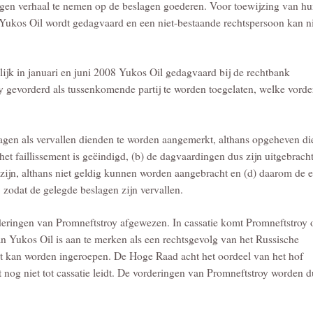
ngen verhaal te nemen op de beslagen goederen. Voor toewijzing van h
 Yukos Oil wordt gedagvaard en een niet-bestaande rechtspersoon kan n
ijk in januari en juni 2008 Yukos Oil gedagvaard bij de rechtbank
 gevorderd als tussenkomende partij te worden toegelaten, welke vorde
lagen als vervallen dienden te worden aangemerkt, althans opgeheven d
et faillissement is geëindigd, (b) de dagvaardingen dus zijn uitgebrach
 zijn, althans niet geldig kunnen worden aangebracht en (d) daarom de e
, zodat de gelegde beslagen zijn vervallen.
eringen van Promneftstroy afgewezen. In cassatie komt Promneftstroy 
van Yukos Oil is aan te merken als een rechtsgevolg van het Russische
niet kan worden ingeroepen. De Hoge Raad acht het oordeel van het hof
t nog niet tot cassatie leidt. De vorderingen van Promneftstroy worden d