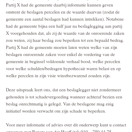
Partij X had de gemeente daarbij informatie kunnen geven
omtrent de beslagen percelen en de waarde daarvan (zodat de
gemeente een aantal beslagen had kunnen intrekken). Notabene
had de gemeente bijna een half jaar na beslaglegging aan partij
X voorgehouden dat, als zij de waarde van de onroerende zaken
zou weten, zij haar beslag zou beperken tot een bepaald bedrag.
Partij X had de gemeente moeten laten weten welke van zijn
beslagen onroerende zaken voor enkel de vordering van de
gemeente in beginsel voldoende verhaal bood, welke percelen
voor welke schulden/bedragen hypothecair waren belast en op
welke percelen in zijn visie winstbezwarend zouden zijn.
Deze uitspraak leert ons, dat een beslaglegger niet zondermeer
gehouden is tot schadevergoeding wanneer achteraf bezien een
beslag onrechtmatig is gelegd. Van de beslagene mag enig
initiatief worden verwacht om zijn schade te beperken.
Voor meer informatie of advies over dit onderwerp kunt u contact
opnemen met Renate van der Hoeff (tel: 010 – 750 44 75