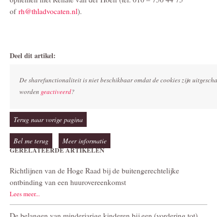
of
rh@thladvocaten.nl
).
Deel dit artikel:
De sharefunctionaliteit is niet beschikbaar omdat de cookies zijn uitgesc
worden
geactiveerd
?
Terug naar vorige pagina
Bel me terug
Meer informatie
GERELATEERDE ARTIKELEN
Richtlijnen van de Hoge Raad bij de buitengerechtelijke
ontbinding van een huurovereenkomst
Lees meer...
De belangen van minderjarige kinderen bij een (vordering tot)