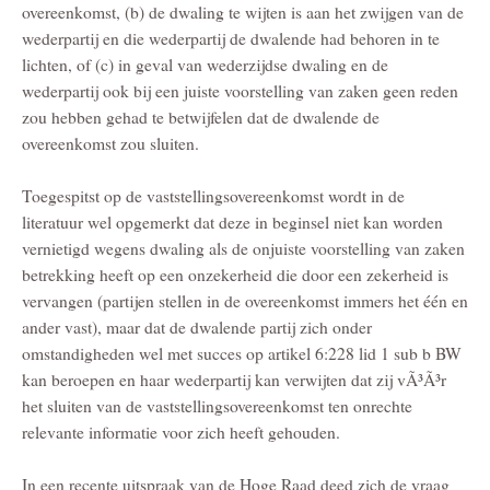
overeenkomst, (b) de dwaling te wijten is aan het zwijgen van de
wederpartij en die wederpartij de dwalende had behoren in te
lichten, of (c) in geval van wederzijdse dwaling en de
wederpartij ook bij een juiste voorstelling van zaken geen reden
zou hebben gehad te betwijfelen dat de dwalende de
overeenkomst zou sluiten.
Toegespitst op de vaststellingsovereenkomst wordt in de
literatuur wel opgemerkt dat deze in beginsel niet kan worden
vernietigd wegens dwaling als de onjuiste voorstelling van zaken
betrekking heeft op een onzekerheid die door een zekerheid is
vervangen (partijen stellen in de overeenkomst immers het één en
ander vast), maar dat de dwalende partij zich onder
omstandigheden wel met succes op artikel 6:228 lid 1 sub b BW
kan beroepen en haar wederpartij kan verwijten dat zij vÃ³Ã³r
het sluiten van de vaststellingsovereenkomst ten onrechte
relevante informatie voor zich heeft gehouden.
In een recente uitspraak van de Hoge Raad deed zich de vraag