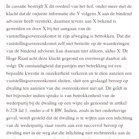
In cassatie bestrijdt X dit oordeel van het hof, onder meer met de
klacht dat de onjuiste informatie die Y volgens X aan de bindend
adviseur heeft verstrekt, daarmee tevens aan X bekend is
geworden en door X bij het aangaan van de
vaststellingsovereenkomst in zijn afweging is betrokken. Dat die
vaststellingsovereenkomst zelf niet berustte op de waarderingen
van de bindend adviseur, kan daaraan niet afdoen, aldus X. De
Hoge Raad acht deze klacht gegrond en overweegt daartoe als
volgt: De omstandigheid dat partijen met betrekking tot een
bepaalde kwestie in onzekerheid verkeren en te dien aanzien een
vaststellingsovereenkomst sluiten, sluit een geslaagd beroep op
dwaling ten aanzien van die overeenkomst niet uit. Dit geldt in
het bijzonder indien sprake is van betrokkenheid van de
wederpartij bij de dwaling op een wijze als genoemd in artikel
6:228 lid 1, onder a of b BW. Indien, zoals in het onderhavige
geval, wordt gesteld dat de dwaling is te wijten aan een inlichting
van de wederpartij, staat voorts aan een succesvol beroep op
dwaling niet in de weg dat die inlichting niet rechtstreeks aan de