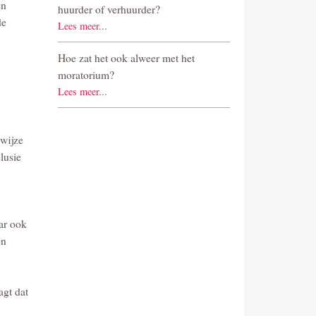
en
huurder of verhuurder?
de
Lees meer...
Hoe zat het ook alweer met het
moratorium?
Lees meer...
swijze
lusie
ar ook
en
agt dat