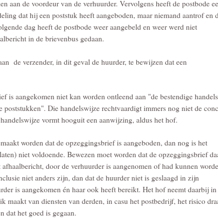
len aan de voordeur van de verhuurder. Vervolgens heeft de postbode e
eling dat hij een poststuk heeft aangeboden, maar niemand aantrof en 
olgende dag heeft de postbode weer aangebeld en weer werd niet
lbericht in de brievenbus gedaan.
an de verzender, in dit geval de huurder, te bewijzen dat een
rief is aangekomen niet kan worden ontleend aan "de bestendige handel
 poststukken". Die handelswijze rechtvaardigt immers nog niet de conc
e handelswijze vormt hooguit een aanwijzing, aldus het hof.
emaakt worden dat de opzeggingsbrief is aangeboden, dan nog is het
rlaten) niet voldoende. Bewezen moet worden dat de opzeggingsbrief da
het afhaalbericht, door de verhuurder is aangenomen of had kunnen word
usie niet anders zijn, dan dat de huurder niet is geslaagd in zijn
rder is aangekomen én haar ook heeft bereikt. Het hof neemt daarbij in
 maakt van diensten van derden, in casu het postbedrijf, het risico dra
zen dat het goed is gegaan.