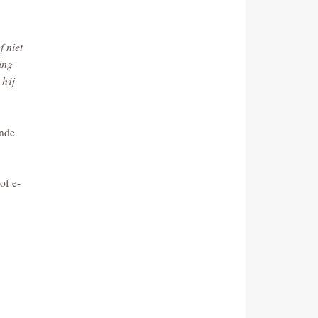
f niet
ing
hij
ende
of e-