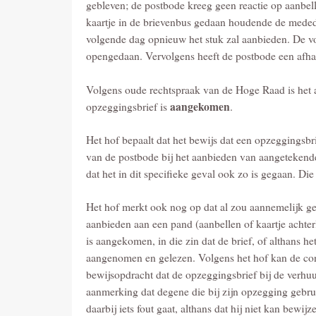
gebleven; de postbode kreeg geen reactie op aanbel
kaartje in de brievenbus gedaan houdende de meded
volgende dag opnieuw het stuk zal aanbieden. De v
opengedaan. Vervolgens heeft de postbode een afhaa
Volgens oude rechtspraak van de Hoge Raad is het a
aangekomen
opzeggingsbrief is
.
Het hof bepaalt dat het bewijs dat een opzeggingsb
van de postbode bij het aanbieden van aangetekende
dat het in dit specifieke geval ook zo is gegaan. Di
Het hof merkt ook nog op dat al zou aannemelijk g
aanbieden aan een pand (aanbellen of kaartje achte
is aangekomen, in die zin dat de brief, of althans 
aangenomen en gelezen. Volgens het hof kan de concl
bewijsopdracht dat de opzeggingsbrief bij de verhuu
aanmerking dat degene die bij zijn opzegging gebruik
daarbij iets fout gaat, althans dat hij niet kan bewij