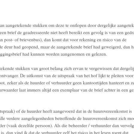
 van aangetekende stukken om deze te ontlopen door dergelijke aangete
 een brief de geadresseerde niet heeft bereikt een gevolg is van een ged
an post- of brievenbus), dan komt dat voor rekening en risico van de
 de deur had geopend, maar de aangetekende brief had geweigerd, dan 
ggingsbrief had kunnen worden aangenomen en gelezen.
tekende stukken van groot belang zich ervan te vergewissen dat dergeli
tvanger. De uitkomst van de uitspraak van het hof lijkt te pleiten voor
, zeker als de huurder of verhuurder geen kantoortijden hanteert en z
rwaarder laat immers altijd een exemplaar van de brief achter in een ge
 uitspraak) of de huurder heeft aangevoerd dat in de huurovereenkomst is
 alle verdere aangelegenheden betreffende de huurovereenkomst zich mo
der (vaak dezelfde persoon). Als die beheerder / verhuurder dan vervol
is, dan vind ik dat de verhuurder zelf het risico in het leven roept dat