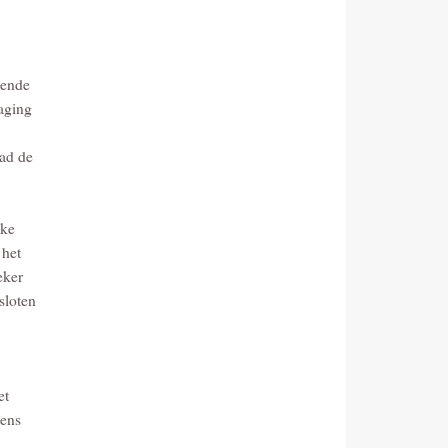
kende
raging
had de
jke
 het
eker
sloten
et
gens