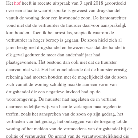
Het
hof
heeft in recente uitspraak van 3 april 2018 geoordeeld
over een situatie waarbij sprake is geweest van drugshandel
vanuit de woning door een inwonende zoon. De kantonrechter
vond niet dat de verhuurder de huurder daarvoor aansprakelijk
kon houden. Toen ik het arrest las, snapte ik waarom de
verhuurder in hoger beroep is gegaan. De zoon hield zich al
jaren bezig met drugshandel en bewezen was dat die handel in
elk geval gedurende meer dan anderhalf jaar had
plaatsgevonden. Het bestond dan ook niet dat de huurster
daarvan niet wist. Het hof concludeerde dat de huurster ernstig
rekening had moeten houden met de mogelijkheid dat de zoon
zich vanuit de woning schuldig maakte aan een vorm van
drugshandel die een negatieve invloed had op de
woonomgeving. De huurster had nagelaten de in verband
daarmee redelijkerwijs van haar te verlangen maatregelen te
treffen, zoals het aanspreken van de zoon op zijn gedrag, het
verbieden van het gedrag, het ontzeggen van de toegang tot de
woning of het melden van de vermoedens van drugshandel bij de
politie of verhuurder. Op grond van de verantwoordelijkheid die