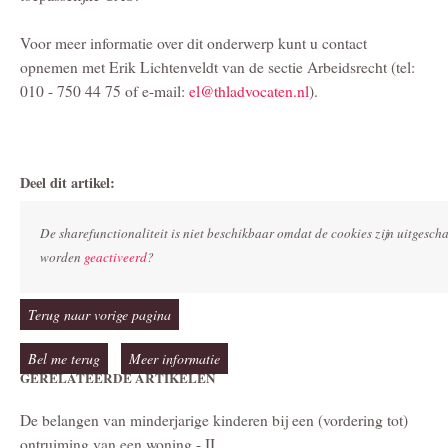
Voor meer informatie over dit onderwerp kunt u contact
opnemen met Erik Lichtenveldt van de sectie Arbeidsrecht (tel:
010 - 750 44 75 of e-mail:
el@thladvocaten.nl
).
Deel dit artikel:
De sharefunctionaliteit is niet beschikbaar omdat de cookies zijn uitgesc
worden
geactiveerd
?
Terug naar vorige pagina
Bel me terug
Meer informatie
GERELATEERDE ARTIKELEN
De belangen van minderjarige kinderen bij een (vordering tot)
ontruiming van een woning - II