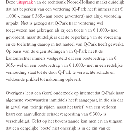
Deze
uitspraak
van de rechtbank Noord-Holland maakt duidelijk
dat het beperken van een vordering (Q-Park heeft immers niet €
1.000,-, maar € 365,- aan boete gevorderd) niet altijd voordelig
uitpakt. Niet is gezegd dat Q-Park haar vordering wel
toegewezen had gekregen als zij een boete van € 1.000,- had
gevorderd, maar duidelijk is dat de beperking van de vordering
en de toelichting daarop in het nadeel van Q-Park heeft gewerkt.
Op basis van de eigen stellingen van Q-Park heeft de
kantonrechter immers vastgesteld dat een boetebedrag van €
365,- wel en een boetebedrag van € 1.000,- niet in een redelijke
verhouding staat tot de door Q-Park te verwachte schade en
voldoende prikkel tot nakoming oplevert.
Overigens leert een (kort) onderzoek op internet dat Q-Park haar
algemene voorwaarden inmiddels heeft aangepast, in die zin dat
in geval van 'treintje rijden' naast het tarief van een verloren
kaart een aanvullende schadevergoeding van € 300,- is
verschuldigd. Gelet op het bovenstaande kan men ervan uitgaan
dat een dergelijke 'boete' niet oneerlijk is in de zin van de