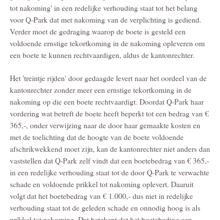
tot nakoming' in een redelijke verhouding staat tot het belang
voor Q-Park dat met nakoming van de verplichting is gediend.
Verder moet de gedraging waarop de boete is gesteld een
voldoende ernstige tekortkoming in de nakoming opleveren om
een boete te kunnen rechtvaardigen, aldus de kantonrechter.
Het 'treintje rijden' door gedaagde levert naar het oordeel van de
kantonrechter zonder meer een ernstige tekortkoming in de
nakoming op die een boete rechtvaardigt. Doordat Q-Park haar
vordering wat betreft de boete heeft beperkt tot een bedrag van €
365,-, onder verwijzing naar de door haar gemaakte kosten en
met de toelichting dat de hoogte van de boete voldoende
afschrikwekkend moet zijn, kan de kantonrechter niet anders dan
vaststellen dat Q-Park zelf vindt dat een boetebedrag van € 365,-
in een redelijke verhouding staat tot de door Q-Park te verwachte
schade en voldoende prikkel tot nakoming oplevert. Daaruit
volgt dat het boetebedrag van € 1.000,- dus niet in redelijke
verhouding staat tot de geleden schade en onnodig hoog is als
prikkel tot nakoming. Dat betekent dat het boetebeding een