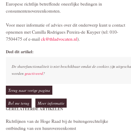
Europese richtlijn betreffende oneerlijke bedingen in
consumentenovereenkomsten.
Voor meer informatie of advies over dit onderwerp kunt u contact
opnemen met Camilla Rodrigues Pereira-de Kuyper (tel: 010-
7504475 of e-mail
ck@thladvocaten.nl
).
Deel dit artikel:
De sharefunctionaliteit is niet beschikbaar omdat de cookies zijn uitgesc
worden
geactiveerd
?
Terug naar vorige pagina
Bel me terug
Meer informatie
GERELATEERDE ARTIKELEN
Richtlijnen van de Hoge Raad bij de buitengerechtelijke
ontbinding van een huurovereenkomst