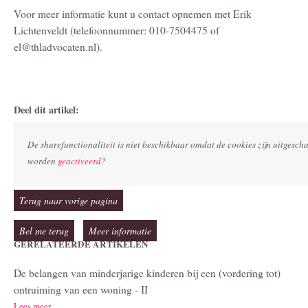
Voor meer informatie kunt u contact opnemen met Erik
Lichtenveldt (telefoonnummer: 010-7504475 of
el@thladvocaten.nl).
Deel dit artikel:
De sharefunctionaliteit is niet beschikbaar omdat de cookies zijn uitgesc
worden
geactiveerd
?
Terug naar vorige pagina
Bel me terug
Meer informatie
GERELATEERDE ARTIKELEN
De belangen van minderjarige kinderen bij een (vordering tot)
ontruiming van een woning - II
Lees meer...