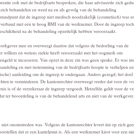
ratie ook met de bedrijfsarts besproken, die haar adviseerde zich ged
 zich behandelen en werd na en als gevolg van de behandeling
 standpunt dat de ingreep niet medisch noodzakelijk (cosmetisch) was e
 verband met een te hoog BMI van de werknemer. Door de ingreep toch
eschiktheid na de behandeling opzettelijk hebben veroorzaakt.
 werkgever mee en overweegt daartoe dat volgens de bedoeling van de
er willens en wetens ziekte heeft veroorzaakt met het oogmerk om
engeld te incasseren. Van opzet in deze zin was geen sprake. Er was i
andeling en met instemming van de bedrijfsarts hoopte te verhelpen en
ische) aanleiding om de ingreep te ondergaan. Anders gezegd; het doel
hten te verminderen. De kantonrechter overweegt verder dat voor de vr
nis is of de verzekeraar de ingreep vergoedt. Hetzelfde geldt voor de vr
at ter beoordeling is van de behandelend arts en niet van de werkgever.
g niet onomstreden was. Volgens de kantonrechter levert dat op zich gee
orstellen dat er een kantelpunt is. Als een werknemer kiest voor een niet