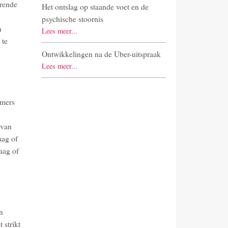
urende
Het ontslag op staande voet en de
psychische stoornis
n
Lees meer...
 te
Ontwikkelingen na de Uber-uitspraak
Lees meer...
mmers
 van
aag of
aag of
n
 strikt