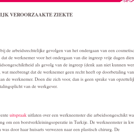
LIJK VEROORZAAKTE ZIEKTE
n bij de arbeidsrechtelijke gevolgen van het ondergaan van een cosmetis
s dat de werknemer voor het ondergaan van die ingreep vrije dagen dien
idsongeschiktheid als gevolg van de ingreep (denk aan niet kunnen we
akt, wat meebrengt dat de werknemer geen recht heeft op doorbetaling van
n de werknemer. Doen die zich voor, dan is geen sprake van opzettelij
talingsplicht van de werkgever.
cente
uitspraak
uitlaten over een werkneemster die arbeidsongeschikt wa
ing om een borstverkleiningsoperatie in Turkije. De werkneemster in kw
n was door haar huisarts verwezen naar een plastisch chirurg. De