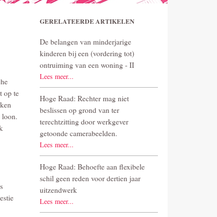
GERELATEERDE ARTIKELEN
De belangen van minderjarige
kinderen bij een (vordering tot)
ontruiming van een woning - II
Lees meer...
che
t op te
Hoge Raad: Rechter mag niet
rken
beslissen op grond van ter
 loon.
terechtzitting door werkgever
k
getoonde camerabeelden.
Lees meer...
Hoge Raad: Behoefte aan flexibele
schil geen reden voor dertien jaar
s
uitzendwerk
estie
Lees meer...