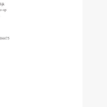
ijk
co op
k
7504475