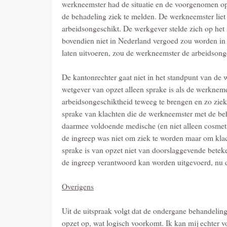
werkneemster had de situatie en de voorgenomen ope
de behadeling ziek te melden. De werkneemster liet
arbeidsongeschikt. De werkgever stelde zich op het
bovendien niet in Nederland vergoed zou worden in
laten uitvoeren, zou de werkneemster de arbeidsong
De kantonrechter gaat niet in het standpunt van de
wetgever van opzet alleen sprake is als de werknem
arbeidsongeschiktheid teweeg te brengen en zo ziek
sprake van klachten die de werkneemster met de beh
daarmee voldoende medische (en niet alleen cosmet
de ingreep was niet om ziek te worden maar om klac
sprake is van opzet niet van doorslaggevende beteke
de ingreep verantwoord kan worden uitgevoerd, nu d
Overigens
Uit de uitspraak volgt dat de ondergane behandelin
opzet op, wat logisch voorkomt. Ik kan mij echter vo