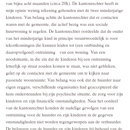
van bijna acht maanden (circa 20k). De kantonrechter heeft in
mijn opinie weinig rekening gehouden met de twee minderjarige
kinderen. Van belang achtte de kantonrechter dat er contacten
waren met de gemeente, die actief bezig was een sociale
huurwoning te regelen. De kantonrechter oordeelde dat de ouder
van het minderjarige kind in principe verantwoordelijk is voor
tekortkomingen die kunnen leiden tot (een ontbinding en
daaropvolgend) ontruiming van een woning. Van een
noodsituatie, in die zin dat de kinderen bij een ontruiming
letterlijk op straat zouden komen te staan, was niet gebleken,
gelet op de contacten met de gemeente om te kijken naar
passende woonruimte; Van belang was ook dat de huurder naar
eigen zeggen, verschillende organisaties had geaccepteerd die
hem ondersteunden bij zijn psychische situatie, de zorg voor zijn
kinderen en zijn financiële omstandigheden. Naar het oordeel
van de kantonrechter konden de nadelige gevolgen van een
ontruiming voor de huurder en zijn kinderen in de gegeven
omstandigheden niet worden tegengeworpen aan de verhuurder.
De belangen van de huurder en zijn kinderen bij behoud van de