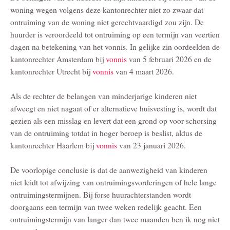
woning wegen volgens deze kantonrechter niet zo zwaar dat
ontruiming van de woning niet gerechtvaardigd zou zijn. De
huurder is veroordeeld tot ontruiming op een termijn van veertien
dagen na betekening van het vonnis. In gelijke zin oordeelden de
kantonrechter Amsterdam bij
vonnis
van 5 februari 2026 en de
kantonrechter Utrecht bij
vonnis
van 4 maart 2026.
Als de rechter de belangen van minderjarige kinderen niet
afweegt en niet nagaat of er alternatieve huisvesting is, wordt dat
gezien als een misslag en levert dat een grond op voor schorsing
van de ontruiming totdat in hoger beroep is beslist, aldus de
kantonrechter Haarlem bij
vonnis
van 23 januari 2026.
De voorlopige conclusie is dat de aanwezigheid van kinderen
niet leidt tot afwijzing van ontruimingsvorderingen of hele lange
ontruimingstermijnen. Bij forse huurachterstanden wordt
doorgaans een termijn van twee weken redelijk geacht. Een
ontruimingstermijn van langer dan twee maanden ben ik nog niet